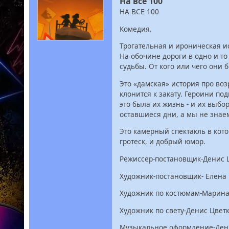
На все 100
НА ВСЕ 100
Комедия.
Трогательная и ироническая и
На обочине дороги в одно и то
судьбы. От кого или чего они 
Это «дамская» история про воз
клонится к закату. Героини по
это была их жизнь - и их выбо
оставшиеся дни, а мы не знаем
Это камерный спектакль в кото
гротеск, и добрый юмор.
Режиссер-постановщик-Денис 
Художник-постановщик- Елена
Художник по костюмам-Марин
Художник по свету-Денис Цвет
Музыкальное оформление-Ден