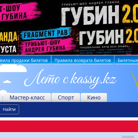
вила продажи билетов
Правила возврата билетов
Билетные
Мастер-класс
Спорт
Кино
Найти