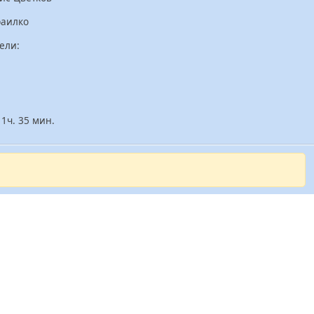
раилко
ели:
1ч. 35 мин.