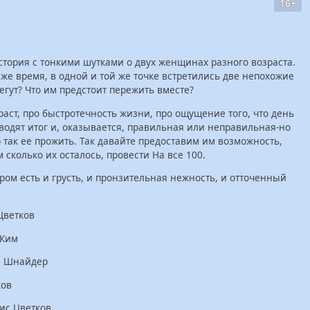
16+
стория с тонкими шутками о двух женщинах разного возраста.
 же время, в одной и той же точке встретились две непохожие
бегут? Что им предстоит пережить вместе?
раст, про быстротечность жизни, про ощущение того, что день
дводят итог и, оказывается, правильная или неправильная-но
р так ее прожить. Так давайте предоставим им возможность,
 сколько их осталось, провести На все 100.
ром есть и грусть, и пронзительная нежность, и отточенный
Цветков
 Ким
а Шнайдер
ков
ис Цветков