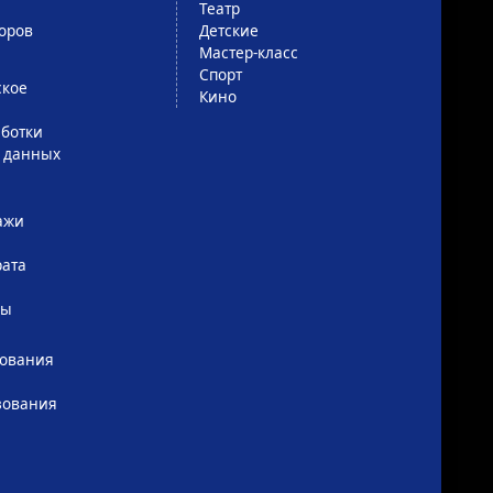
Театр
оров
Детские
Мастер-класс
Спорт
ское
Кино
ботки
 данных
ажи
рата
сы
зования
зования