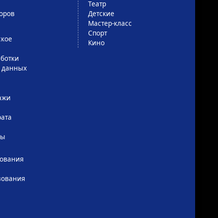
Театр
оров
Детские
Мастер-класс
Спорт
ское
Кино
ботки
 данных
ажи
рата
сы
зования
зования