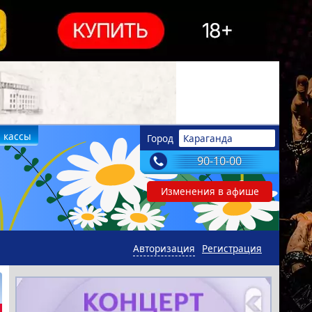
 кассы
Город
Караганда
90-10-00
Изменения в афише
Авторизация
Регистрация